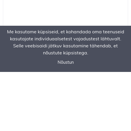
Me kasutame küpsiseid, et kohandada oma teenuseid
kasutajate individuaalsetest vajadustest lähtuvalt.
Selle veebisaidi jätkuv kasutamine tähendab, et
nõustute küpsistega.
Nõustun
Call now
Ask for an offer
Order Service