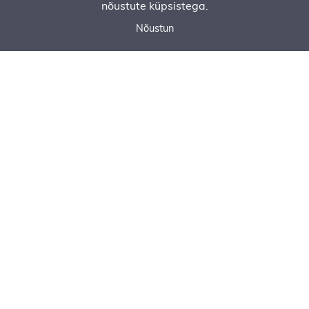
nõustute küpsistega.
Nõustun
Call now
Ask for an offer
Order Service
Lasers, Levels & Theodolites