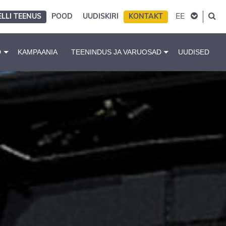
EE
ELLI TEENUS
POOD
UUDISKIRI
KONTAKT
D
KAMPAANIA
TEENINDUS JA VARUOSAD
UUDISED