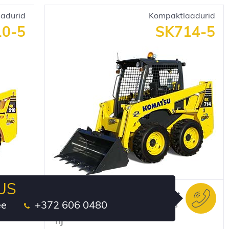
adurid
Kompaktlaadurid
0-5
SK714-5
US
Mootori võimsus
Kopa maht
ee
+372 606 0480
34,9 kW/46,8
0,35 m³
hj