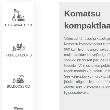
Komatsu
kompaktlaa
EKSKAVAATORID
Võimsad, tõhusad ja kasutaja
Komatsu kompaktlaadurite t
900 kg. Neid masinaid iselo
muljetavaldav kaevejõud ja t
RATASLAADURID
sobivad ideaalselt paljudeks 
töödeks. Võimas ja kompakt
tagab madala kütusekulu ja 
See vähendab ka müra- ja vib
jäädes kõige selle juures töök
BULDOOSERID
efektiivseks ja korraliseks h
ligipääsetavaks.