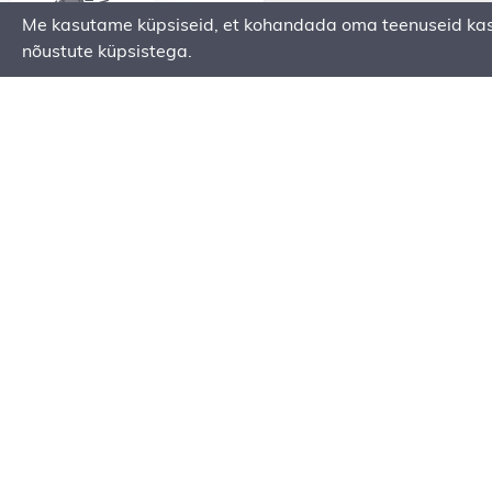
Me kasutame küpsiseid, et kohandada oma teenuseid kasut
KARJÄÄRIKALLURID
nõustute küpsistega.
KOMATSU
TEEHÖÖVLID
KOMATSU
LAADUR-
EKSKAVAATORID
HÜDROVASARAD