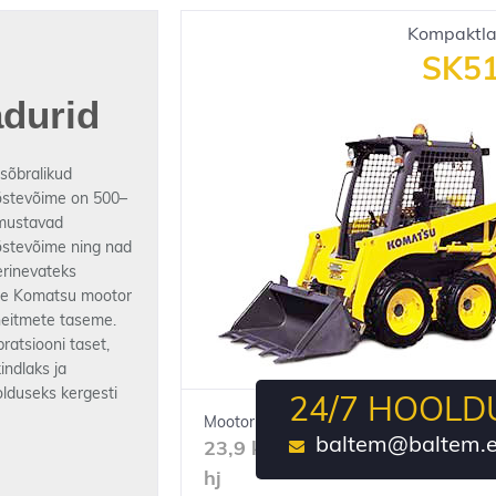
Kompaktla
SK51
durid
sõbralikud
õstevõime on 500–
omustavad
õstevõime ning nad
erinevateks
ne Komatsu mootor
heitmete taseme.
ratsiooni taset,
indlaks ja
oolduseks kergesti
24/7 HOOLD
Mootori võimsus
Kopa maht
baltem@baltem.
23,9 kW/32,1
0,23 m³
hj