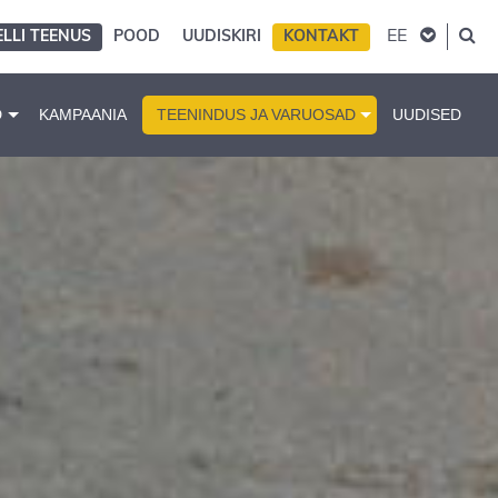
EE
ELLI TEENUS
POOD
UUDISKIRI
KONTAKT
D
KAMPAANIA
TEENINDUS JA VARUOSAD
UUDISED