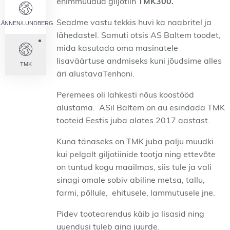
enimmüüdud giljotiin
TMK300.
Seadme vastu tekkis huvi ka naabritel ja
LÄNNEN/LUNDBERG
lähedastel. Samuti otsis AS Baltem toodet,
mida kasutada oma masinatele
lisaväärtuse andmiseks kuni jõudsime alles
TMK
äri alustavaTenhoni.
Peremees oli lahkesti nõus koostööd
alustama. ASil Baltem on au esindada TMK
tooteid Eestis juba alates 2017 aastast.
Kuna tänaseks on TMK juba palju muudki
kui pelgalt giljotiinide tootja ning ettevõte
on tuntud kogu maailmas, siis tule ja vali
sinagi omale sobiv abiline metsa, tallu,
farmi, põllule, ehitusele, lammutusele jne.
Pidev tootearendus käib ja lisasid ning
uuendusi tuleb aina juurde.