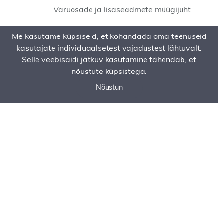
Varuosade ja lisaseadmete müügijuht
+372 5647 2635
Me kasutame küpsiseid, et kohandada oma teenuseid
heiki.link(@)baltem.ee
kasutajate individuaalsetest vajadustest lähtuvalt.
Selle veebisaidi jätkuv kasutamine tähendab, et
nõustute küpsistega.
Nõustun
Helistage meile
Küsige pakkumist
Telli teenus
KONTAKTID
Peakontor:
AS Baltem
Tuleviku tee 2a
75312 Peetri alevik
+372 606 0484
baltem@baltem.ee