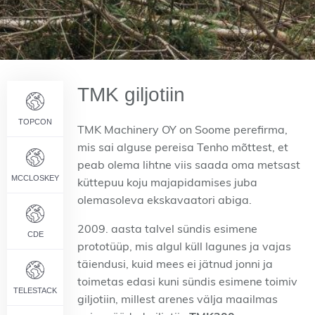
TMK giljotiin
TOPCON
TMK Machinery OY on Soome perefirma,
mis sai alguse pereisa Tenho mõttest, et
peab olema lihtne viis saada oma metsast
MCCLOSKEY
küttepuu koju majapidamises juba
olemasoleva ekskavaatori abiga.
2009. aasta talvel sündis esimene
CDE
prototüüp, mis algul küll lagunes ja vajas
täiendusi, kuid mees ei jätnud jonni ja
toimetas edasi kuni sündis esimene toimiv
TELESTACK
giljotiin, millest arenes välja maailmas